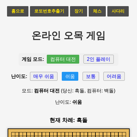
홈으로
로또번호추출기
장기
체스
사다리
온라인 오목 게임
게임 모드:
컴퓨터 대전
2인 플레이
난이도:
매우 쉬움
쉬움
보통
어려움
모드:
컴퓨터 대전
(당신: 흑돌, 컴퓨터: 백돌)
난이도:
쉬움
현재 차례: 흑돌