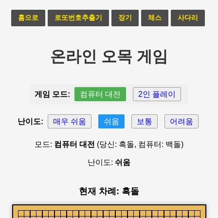
홈으로
로또번호추출기
장기
체스
사다리
온라인 오목 게임
게임 모드:
컴퓨터 대전
2인 플레이
난이도:
매우 쉬움
쉬움
보통
어려움
모드:
컴퓨터 대전
(당신: 흑돌, 컴퓨터: 백돌)
난이도:
쉬움
현재 차례: 흑돌