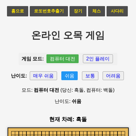
홈으로
로또번호추출기
장기
체스
사다리
온라인 오목 게임
게임 모드:
컴퓨터 대전
2인 플레이
난이도:
매우 쉬움
쉬움
보통
어려움
모드:
컴퓨터 대전
(당신: 흑돌, 컴퓨터: 백돌)
난이도:
쉬움
현재 차례: 흑돌