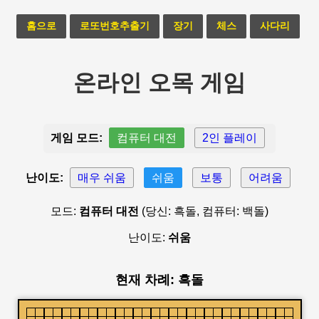
홈으로
로또번호추출기
장기
체스
사다리
온라인 오목 게임
게임 모드:
컴퓨터 대전
2인 플레이
난이도:
매우 쉬움
쉬움
보통
어려움
모드:
컴퓨터 대전
(당신: 흑돌, 컴퓨터: 백돌)
난이도:
쉬움
현재 차례: 흑돌