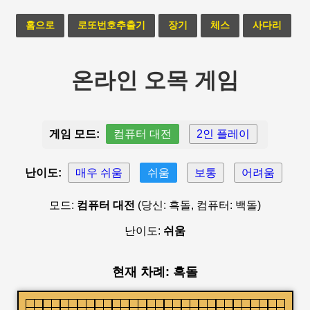
홈으로
로또번호추출기
장기
체스
사다리
온라인 오목 게임
게임 모드:
컴퓨터 대전
2인 플레이
난이도:
매우 쉬움
쉬움
보통
어려움
모드:
컴퓨터 대전
(당신: 흑돌, 컴퓨터: 백돌)
난이도:
쉬움
현재 차례: 흑돌