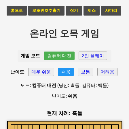
홈으로
로또번호추출기
장기
체스
사다리
온라인 오목 게임
게임 모드:
컴퓨터 대전
2인 플레이
난이도:
매우 쉬움
쉬움
보통
어려움
모드:
컴퓨터 대전
(당신: 흑돌, 컴퓨터: 백돌)
난이도:
쉬움
현재 차례: 흑돌