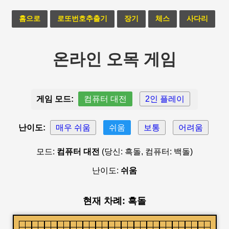
홈으로
로또번호추출기
장기
체스
사다리
온라인 오목 게임
게임 모드:
컴퓨터 대전
2인 플레이
난이도:
매우 쉬움
쉬움
보통
어려움
모드:
컴퓨터 대전
(당신: 흑돌, 컴퓨터: 백돌)
난이도:
쉬움
현재 차례: 흑돌