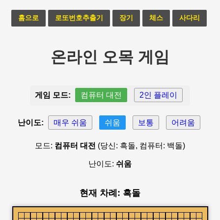
홈으로
로또번호추출기
장기
체스
사다리
온라인 오목 게임
게임 모드:
컴퓨터 대전
2인 플레이
난이도:
매우 쉬움
쉬움
보통
어려움
모드:
컴퓨터 대전
(당신: 흑돌, 컴퓨터: 백돌)
난이도:
쉬움
현재 차례: 흑돌