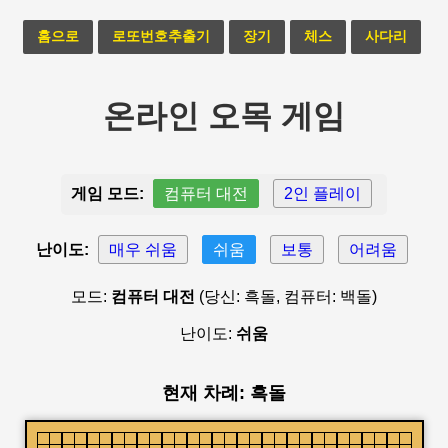
홈으로
로또번호추출기
장기
체스
사다리
온라인 오목 게임
게임 모드:
컴퓨터 대전
2인 플레이
난이도:
매우 쉬움
쉬움
보통
어려움
모드:
컴퓨터 대전
(당신: 흑돌, 컴퓨터: 백돌)
난이도:
쉬움
현재 차례: 흑돌