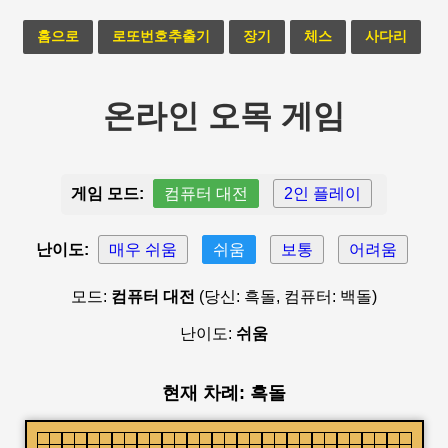
홈으로
로또번호추출기
장기
체스
사다리
온라인 오목 게임
게임 모드:
컴퓨터 대전
2인 플레이
난이도:
매우 쉬움
쉬움
보통
어려움
모드:
컴퓨터 대전
(당신: 흑돌, 컴퓨터: 백돌)
난이도:
쉬움
현재 차례: 흑돌