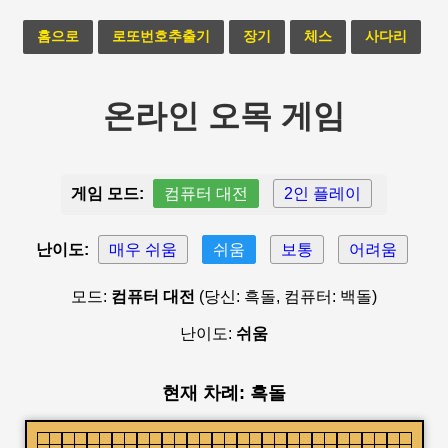
홈으로
로또번호추출기
장기
체스
사다리
온라인 오목 게임
게임 모드:
컴퓨터 대전
2인 플레이
난이도:
매우 쉬움
쉬움
보통
어려움
모드:
컴퓨터 대전
(당신: 흑돌, 컴퓨터: 백돌)
난이도:
쉬움
현재 차례: 흑돌