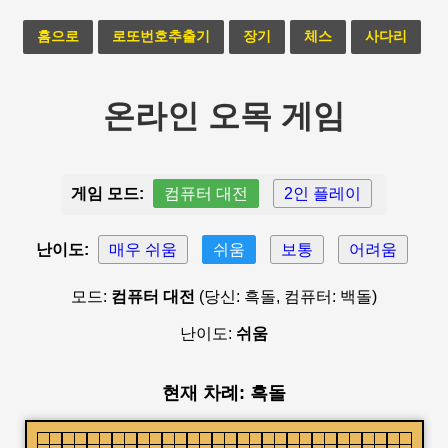
홈으로
로또번호추출기
장기
체스
사다리
온라인 오목 게임
게임 모드:
컴퓨터 대전
2인 플레이
난이도:
매우 쉬움
쉬움
보통
어려움
모드:
컴퓨터 대전
(당신: 흑돌, 컴퓨터: 백돌)
난이도:
쉬움
현재 차례: 흑돌